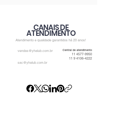
CANAIS DE
ATENDIMENTO
Atendimento e qualidade garantidos há 20 anos!
Central de atendimento
vendas@yhalub.com.br
11 4577-9950
11 9 4106-4222
sac@yhalub.com.br
Av. Barão de Mauá, 4685 - Antigo 4585 -
Jardim Itapeva, Mauá - SP,
09330-150